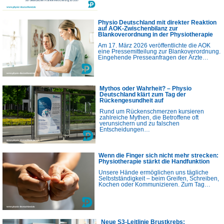
Physio Deutschland mit direkter Reaktion
auf AOK-Zwischenbilanz zur
Blankoverordnung in der Physiotherapie
Am 17. März 2026 veröffentlichte die AOK
eine Pressemitteilung zur Blankoverordnung.
Eingehende Presseanfragen der Ärzte…
Mythos oder Wahrheit? – Physio
Deutschland klärt zum Tag der
Rückengesundheit auf
Rund um Rückenschmerzen kursieren
zahlreiche Mythen, die Betroffene oft
verunsichern und zu falschen
Entscheidungen…
Wenn die Finger sich nicht mehr strecken:
Physiotherapie stärkt die Handfunktion
Unsere Hände ermöglichen uns tägliche
Selbstständigkeit – beim Greifen, Schreiben,
Kochen oder Kommunizieren. Zum Tag…
Neue S3-Leitlinie Brustkrebs: