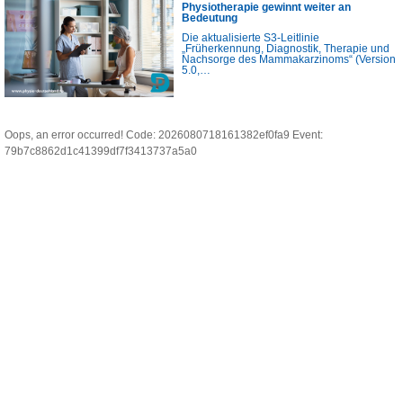
Physiotherapie gewinnt weiter an
Bedeutung
Die aktualisierte S3-Leitlinie
„Früherkennung, Diagnostik, Therapie und
Nachsorge des Mammakarzinoms“ (Version
5.0,…
Oops, an error occurred! Code: 2026080718161382ef0fa9 Event:
79b7c8862d1c41399df7f3413737a5a0