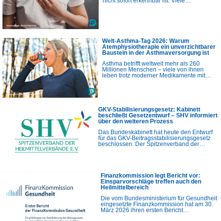
nicht sofort erkennbar ist. Viele…
Welt-Asthma-Tag 2026: Warum
Atemphysiotherapie ein unverzichtbarer
Baustein in der Asthmaversorgung ist
Asthma betrifft weltweit mehr als 260
Millionen Menschen – viele von ihnen
leben trotz moderner Medikamente mit…
GKV-Stabilisierungsgesetz: Kabinett
beschließt Gesetzentwurf – SHV informiert
über den weiteren Prozess
Das Bundeskabinett hat heute den Entwurf
für das GKV-Beitragsstabilisierungsgesetz
beschlossen. Der Spitzenverband der…
Finanzkommission legt Bericht vor:
Einsparvorschläge treffen auch den
Heilmittelbereich
Die vom Bundesministerium für Gesundheit
eingesetzte Finanzkommission hat am 30.
März 2026 ihren ersten Bericht…