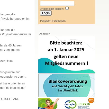
Angemeldet bleiben:
elangen, die
r Physiotherapeuten im
Passwort vergessen?
elangen, die
Anzeigen
er Physiotherapeuten im
hr als 40 Jahren
reihe zum Thema
onzept zum
zungskurse zur
wegungslehre durch.
inhalte orientieren
gen optimal mit der
IO-DEUTSCHLAND