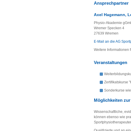
Ansprechpartner
Axel Hagemann, Le
Physio-Akademie gG
Wremer Specken 4
27639 Wremen
E-Mail an die AG Sport
Weitere Informationen f
Veranstaltungen
Weiterbildungsk
Zertifikatskurse
Sonderkurse wie 
Möglichkeiten zur
Wissenschaftliche, evi
können ebenso wie prak
Sportphysiotherapeute
Qualifizierte und an ei