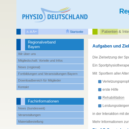
Re
Patienten‌ & Inte
A+
A
Startseite
A-
Regionalverband
Aufgaben und Ziel
Bayern
Wir über uns
Die Zielsetzung der Sp
Mitgliedschaft: Vorteile und Infos
Ein Sportphysiotherapeu
News (regional)
Mit Sportlern aller Alt
Fortbildungen und Veranstaltungen Bayern
Downloadbereich für Mitglieder
Verletzungsprop
Kontakt
erste Hilfe
Rehabilitation
Fachinformationen
Leistungssteige
News (bundesweit)
in der Interaktion mit 
Veranstaltungen
Materialbestellung
Mehr Informationen zur 