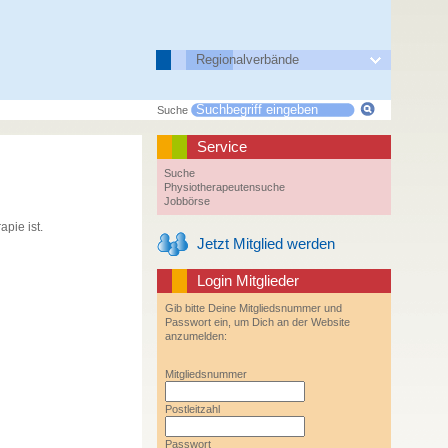
Regionalverbände
Suche
Service
Suche
Physiotherapeutensuche
Jobbörse
pie ist.
Jetzt Mitglied werden
Login Mitglieder
Gib bitte Deine Mitgliedsnummer und
Passwort ein, um Dich an der Website
anzumelden:
Mitgliedsnummer
Postleitzahl
Passwort