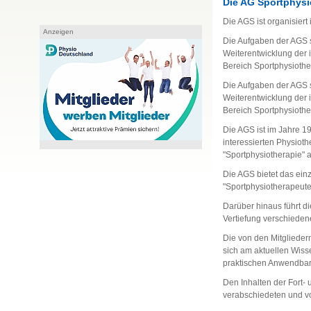
Die AG Sportphys
Die AGS ist organisier
Anzeigen
Die Aufgaben der AGS s
Weiterentwicklung der 
Bereich Sportphysiothe
Die Aufgaben der AGS s
Weiterentwicklung der 
Bereich Sportphysiothe
Die AGS ist im Jahre 1
interessierten Physiot
"Sportphysiotherapie" 
Die AGS bietet das ein
"Sportphysiotherapeute
Darüber hinaus führt d
Vertiefung verschiede
Die von den Mitglieder
sich am aktuellen Wiss
praktischen Anwendbark
Den Inhalten der For
verabschiedeten und v