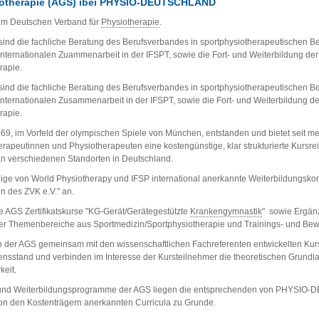
iotherapie (AGS) ibei PHYSIO-DEUTSCHLAND
t im Deutschen Verband für
Physiotherapie
.
ind die fachliche Beratung des Berufsverbandes in sportphysiotherapeutischen B
internationalen Zuammenarbeit in der IFSPT, sowie die Fort- und Weiterbildung de
rapie.
ind die fachliche Beratung des Berufsverbandes in sportphysiotherapeutischen B
internationalen Zusammenarbeit in der IFSPT, sowie die Fort- und Weiterbildung d
rapie.
969, im Vorfeld der olympischen Spiele von München, entstanden und bietet seit me
herapeutinnen und Physiotherapeuten eine kostengünstige, klar strukturierte Kurs
an verschiedenen Standorten in Deutschland.
zige von World Physiotherapy und IFSP international anerkannte Weiterbildungsk
n des ZVK e.V." an.
ie AGS Zertifikatskurse "KG-Gerät/Gerätegestützte
Krankengymnastik
" sowie Ergän
ner Themenbereiche aus Sportmedizin/Sportphysiotherapie und Trainings- und Be
n der AGS gemeinsam mit den wissenschaftlichen Fachreferenten entwickelten Kurs
ensstand und verbinden im Interesse der Kursteilnehmer die theoretischen Grundla
eit.
t- und Weiterbildungsprogramme der AGS liegen die entsprechenden von PHYS
on den Kostenträgern anerkannten Curricula zu Grunde.