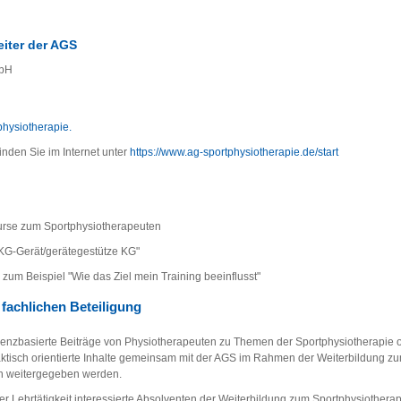
iter der AGS
mbH
physiotherapie.
inden Sie im Internet unter
https://www.ag-sportphysiotherapie.de/start
urse zum Sportphysiotherapeuten
 "KG-Gerät/gerätegestütze KG"
zum Beispiel "Wie das Ziel mein Training beeinflusst"
 fachlichen Beteiligung
denzbasierte Beiträge von Physiotherapeuten zu Themen der Sportphysiotherapie 
tisch orientierte Inhalte gemeinsam mit der AGS im Rahmen der Weiterbildung z
n weitergegeben werden.
ner Lehrtätigkeit interessierte Absolventen der Weiterbildung zum Sportphysiother