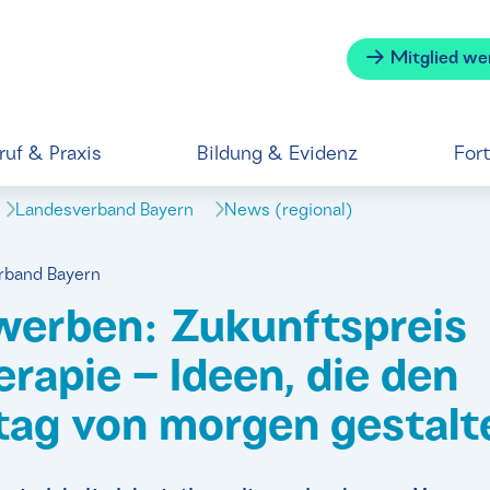
Mitglied we
ruf & Praxis
Bildung & Evidenz
For
Landesverband Bayern
News (regional)
erband Bayern
werben: Zukunftspreis
rapie – Ideen, die den
ltag von morgen gestalt