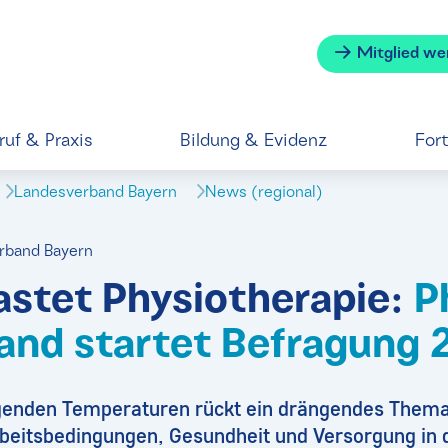
Mitglied we
ruf & Praxis
Bildung & Evidenz
For
Landesverband Bayern
News (regional)
erband Bayern
lastet Physiotherapie:
P
and startet Befragung 
igenden Temperaturen rückt ein drängendes Thema
rbeitsbedingungen, Gesundheit und Versorgung in 