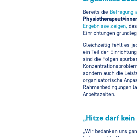
Bereits die
Befragung 
Physiotherapeut*inne
Ergebnisse zeigen,
dass
Einrichtungen grundle
Gleichzeitig fehlt es j
ein Teil der Einrichtu
sind die Folgen spürba
Konzentrationsproblem
sondern auch die Leist
organisatorische Anpas
Rahmenbedingungen las
Arbeitszeiten.
„Hitze darf kei
„Wir bedanken uns ganz