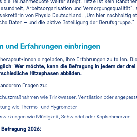
s die Teilnahmequote weiter steigt. Hitze ist kein Randth
Gesundheit, Arbeitsorganisation und Versorgungsqualität“, 
sekretärin von Physio Deutschland. „Um hier nachhaltig e
che Daten – und die aktive Beteiligung der Berufsgruppe.“
n und Erfahrungen einbringen
herapeut*innen eingeladen, ihre Erfahrungen zu teilen. Die
glich
:
Wer möchte, kann die Befragung in jedem der dr
rschiedliche Hitzephasen abbilden.
 anderem Fragen zu:
chutzmaßnahmen wie Trinkwasser, Ventilation oder angepasst
ttung wie Thermo- und Hygrometer
uswirkungen wie Müdigkeit, Schwindel oder Kopfschmerzen
r Befragung 2026: