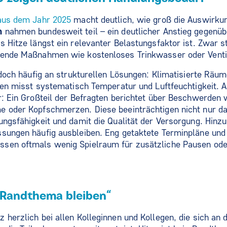
aus dem Jahr 2025
macht deutlich, wie groß die Auswirku
n
nahmen bundesweit teil – ein deutlicher Anstieg gegenü
 Hitze längst ein relevanter Belastungsfaktor ist. Zwar st
gende Maßnahmen wie kostenloses Trinkwasser oder Ventil
edoch häufig an strukturellen Lösungen: Klimatisierte Räum
ngen misst systematisch Temperatur und Luftfeuchtigkeit. 
r: Ein Großteil der Befragten berichtet über Beschwerden 
e oder Kopfschmerzen. Diese beeinträchtigen nicht nur d
ungsfähigkeit und damit die Qualität der Versorgung. Hin
sungen häufig ausbleiben. Eng getaktete Terminpläne und 
sen oftmals wenig Spielraum für zusätzliche Pausen od
n Randthema bleiben“
 herzlich bei allen Kolleginnen und Kollegen, die sich an d