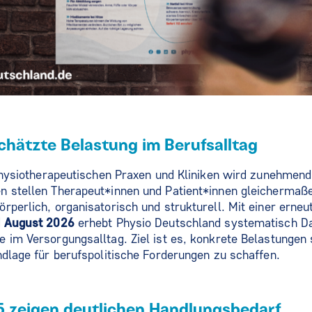
schätzte Belastung im Berufsalltag
 physiotherapeutischen Praxen und Kliniken wird zunehmend
n stellen Therapeut*innen und Patient*innen gleichermaß
rperlich, organisatorisch und strukturell. Mit einer erneu
nd August 2026
erhebt Physio Deutschland systematisch D
 im Versorgungsalltag. Ziel ist es, konkrete Belastungen
ndlage für berufspolitische Forderungen zu schaffen.
5 zeigen deutlichen Handlungsbedarf