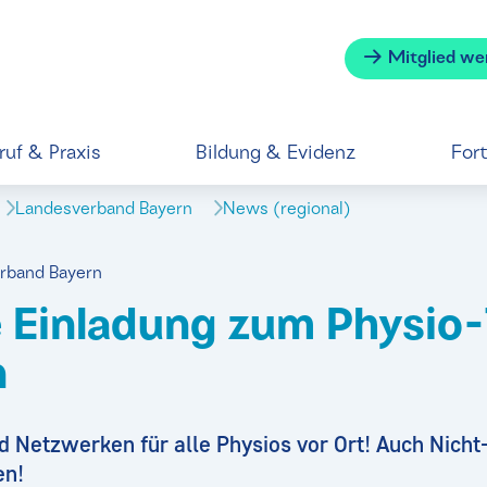
Mitglied we
ruf & Praxis
Bildung & Evidenz
For
Landesverband Bayern
News (regional)
erband Bayern
 Einladung zum Physio-T
n
d Netzwerken für alle Physios vor Ort! Auch Nicht
en!