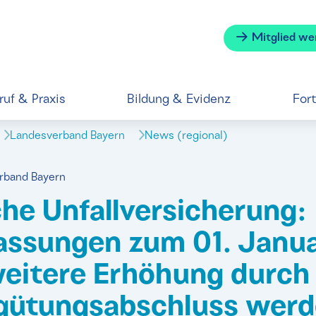
Mitglied we
ruf & Praxis
Bildung & Evidenz
For
Landesverband Bayern
News (regional)
erband Bayern
che Unfallversicherung:
assungen zum 01. Janu
weitere Erhöhung durch
gütungsabschluss wer