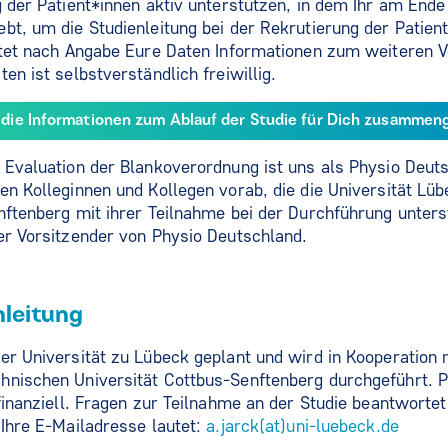
g der Patient*innen aktiv unterstützen, in dem Ihr am End
bt, um die Studienleitung bei der Rekrutierung der Patien
altet nach Angabe Eure Daten Informationen zum weiteren 
en ist selbstverständlich freiwillig.
d die Informationen zum Ablauf der Studie für Dich zusammen
 Evaluation der Blankoverordnung ist uns als Physio Deuts
en Kolleginnen und Kollegen vorab, die die Universität Lü
nftenberg mit ihrer Teilnahme bei der Durchführung unter
er Vorsitzender von Physio Deutschland.
nleitung
er Universität zu Lübeck geplant und wird in Kooperation 
hnischen Universität Cottbus-Senftenberg durchgeführt. 
 finanziell. Fragen zur Teilnahme an der Studie beantworte
 Ihre E-Mailadresse lautet:
a.jarck(at)uni-luebeck.de