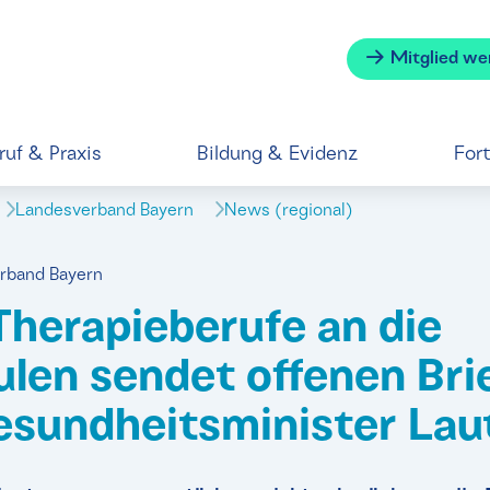
Mitglied we
ruf & Praxis
Bildung & Evidenz
For
Landesverband Bayern
News (regional)
erband Bayern
Therapieberufe an die
len sendet offenen Bri
sundheitsminister Lau