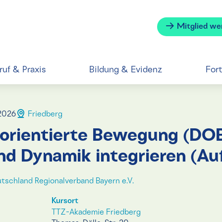
Mitglied we
ruf & Praxis
Bildung & Evidenz
For
2026
Friedberg
orientierte Bewegung (DOB)
und Dynamik integrieren (A
tschland Regionalverband Bayern e.V.
Kursort
TTZ-Akademie Friedberg