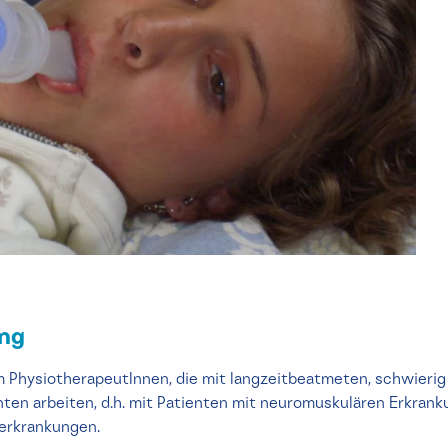
ung
em PhysiotherapeutInnen, die mit langzeitbeatmeten, schwier
en arbeiten, d.h. mit Patienten mit neuromuskulären Erkran
erkrankungen.