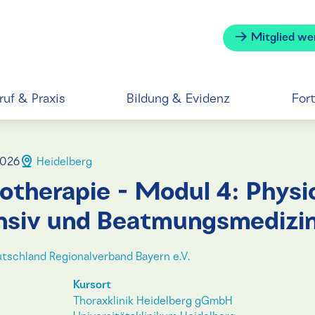
Mitglied we
ruf & Praxis
Bildung & Evidenz
For
2026
Heidelberg
therapie - Modul 4: Physi
ensiv und Beatmungsmedizi
tschland Regionalverband Bayern e.V.
Kursort
Thoraxklinik Heidelberg gGmbH