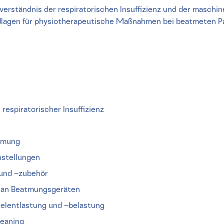
dverständnis der respiratorischen Insuffizienz und der masch
dlagen für physiotherapeutische Maßnahmen bei beatmeten 
 respiratorischer Insuffizienz
tmung
nstellungen
und –zubehör
 an Beatmungsgeräten
lentlastung und –belastung
Weaning