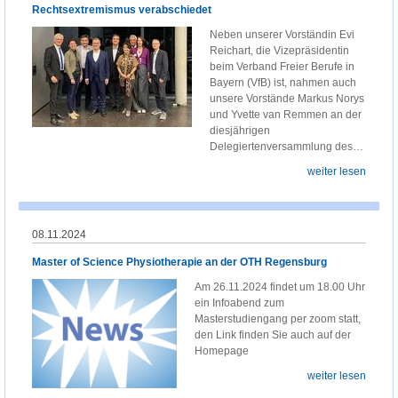
Rechtsextremismus verabschiedet
Neben unserer Vorständin Evi
Reichart, die Vizepräsidentin
beim Verband Freier Berufe in
Bayern (VfB) ist, nahmen auch
unsere Vorstände Markus Norys
und Yvette van Remmen an der
diesjährigen
Delegiertenversammlung des…
weiter lesen
08.11.2024
Master of Science Physiotherapie an der OTH Regensburg
Am 26.11.2024 findet um 18.00 Uhr
ein Infoabend zum
Masterstudiengang per zoom statt,
den Link finden Sie auch auf der
Homepage
weiter lesen