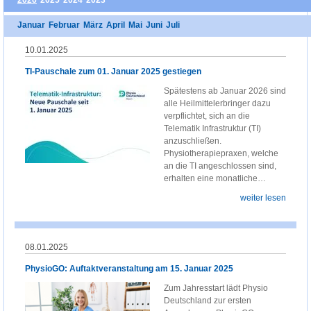
2026
2025
2024
2023
Januar
Februar
März
April
Mai
Juni
Juli
10.01.2025
TI-Pauschale zum 01. Januar 2025 gestiegen
Spätestens ab Januar 2026 sind
alle Heilmittelerbringer dazu
verpflichtet, sich an die
Telematik Infrastruktur (TI)
anzuschließen.
Physiotherapiepraxen, welche
an die TI angeschlossen sind,
erhalten eine monatliche…
weiter lesen
08.01.2025
PhysioGO: Auftaktveranstaltung am 15. Januar 2025
Zum Jahresstart lädt Physio
Deutschland zur ersten