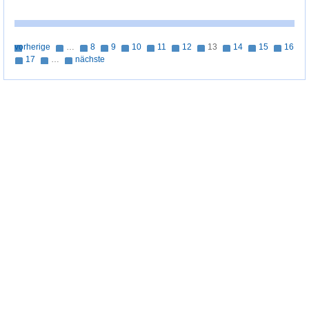
vorherige
…
8
9
10
11
12
13
14
15
16
17
…
nächste